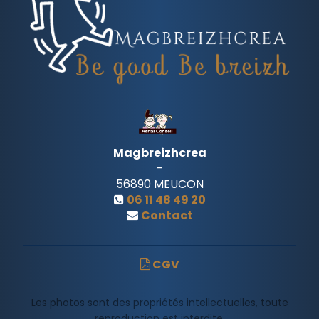
Magbreizhcrea
-
56890
MEUCON
06 11 48 49 20
Contact
CGV
Les photos sont des propriétés intellectuelles, toute
reproduction est interdite.