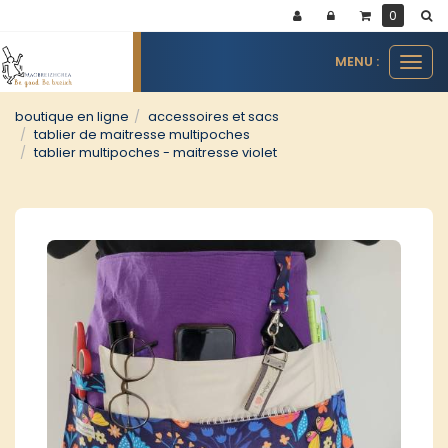
Panneau de gestion des cookies
0
MENU :
Ouvr
le
men
boutique en ligne
accessoires et sacs
tablier de maitresse multipoches
tablier multipoches - maitresse violet