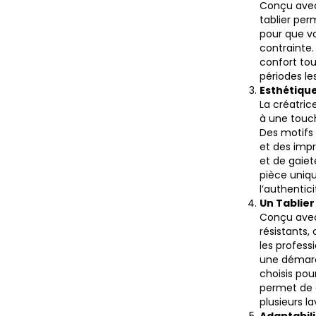
Conçu avec
tablier pe
pour que v
contrainte.
confort tou
périodes le
Esthétique
La créatric
à une touch
Des motifs 
et des imp
et de gaie
pièce uniqu
l’authentic
Un Tablier
Conçu avec
résistants
les profess
une démarc
choisis pour
permet de 
plusieurs l