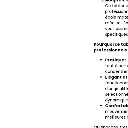
Adaptabili
Ce tablier e
professionn
école mate
médical. S
vous assur
spécifiques
Pourquoi ce tab
professionnels 
Pratique :
tout à por
concentrer
Élégant et 
fonctionnel
d’originali
sélectionné
dynamique 
Confortabl
mouvement,
meilleures 
Multipoches, très