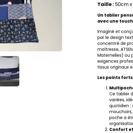
Taille :
50cm x
Un tablier pens
avec une touche
Imaginé et conç
par le design tex
concentré de pra
maîtresse, ATSEM 
Maternelles) ou p
exigences profes
tissus originaux 
Les points forts
Multipoche
Ce tablier 
variées, id
quotidien :
mouchoirs,
poche a ét
organisatio
Confort e