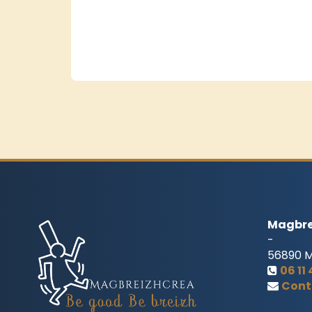
Magbre
-
56890
06 11
Cont