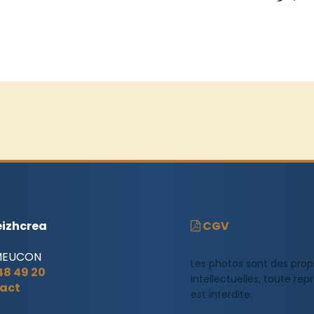
izhcrea
CGV
MEUCON
Les photos sont des prop
 48 49 20
intellectuelles, toute re
act
est interdite.