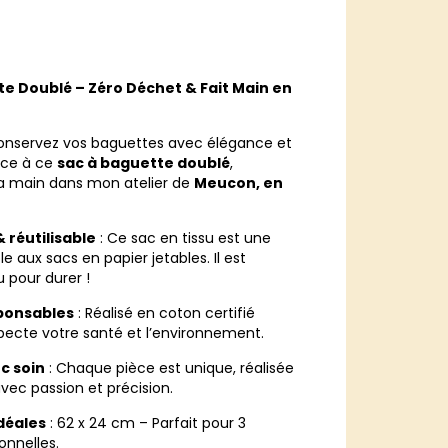
te Doublé – Zéro Déchet & Fait Main en
conservez vos baguettes avec élégance et
ce à ce
sac à baguette doublé
,
la main dans mon atelier de
Meucon, en
 réutilisable
: Ce sac en tissu est une
le aux sacs en papier jetables. Il est
 pour durer !
ponsables
: Réalisé en coton certifié
especte votre santé et l’environnement.
c soin
: Chaque pièce est unique, réalisée
vec passion et précision.
déales
: 62 x 24 cm – Parfait pour 3
onnelles.