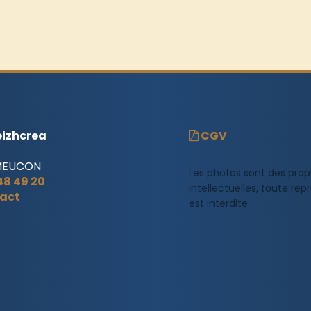
izhcrea
CGV
MEUCON
Les photos sont des prop
 48 49 20
intellectuelles, toute re
act
est interdite.