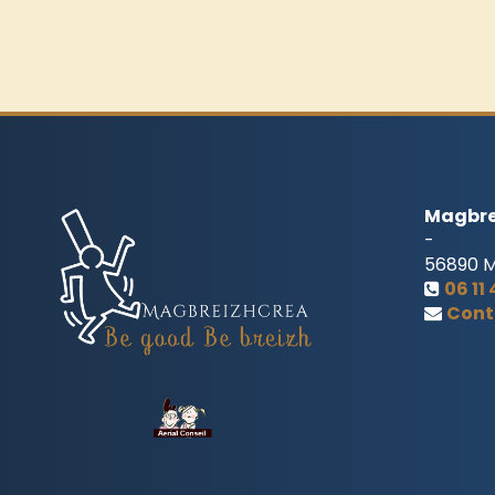
Magbre
-
56890
06 11
Cont