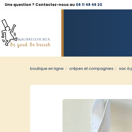
Panneau de gestion des cookies
Une question ? Contactez-nous au
06 11 48 49 20
boutique en ligne
crêpes et compagnies
sac à 