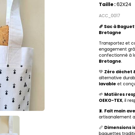
Taille :
62X24
ACC_0017
🥖 Sac à Baguet
Bretagne
Transportez et 
engagement grâ
confectionné à 
Bretagne
.
💚
Zéro déchet &
alternative durab
lavable
et conçu
🌱
Matières res
OEKO-TEX
, il r
🧵
Fait main ave
artisanalement a
📏
Dimensions i
baguettes traditi