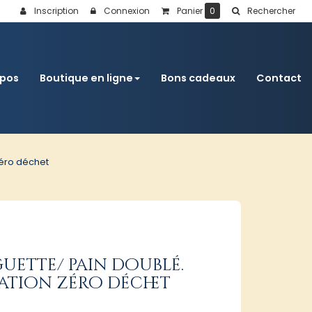
Inscription
Connexion
Panier
0
Rechercher
opos
Boutique en ligne
Bons cadeaux
Contact
zéro déchet
guette/ pain doublé.
ation zéro déchet