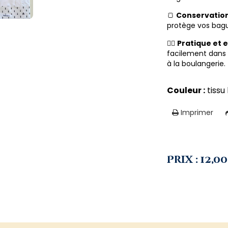
🍞
Conservatio
protège vos bague
🚶‍♀️
Pratique et 
facilement dans 
à la boulangerie.
Couleur :
tissu
Imprimer
Prix : 12,00