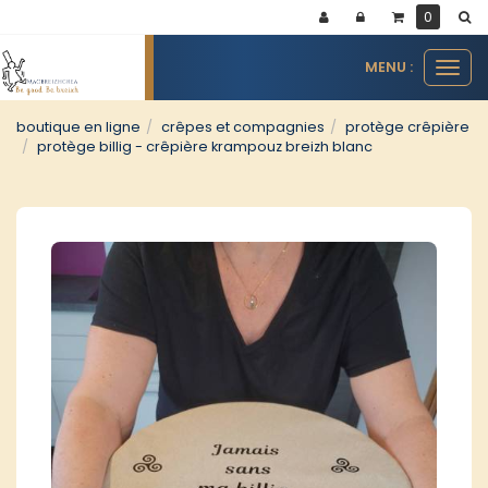
Panneau de gestion des cookies
0
MENU :
Ouvr
le
men
boutique en ligne
crêpes et compagnies
protège crêpière
protège billig - crêpière krampouz breizh blanc