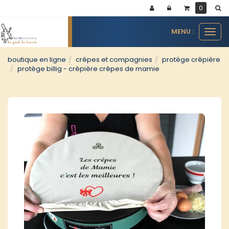
Panneau de gestion des cookies
0
MENU :
Ouvr
le
men
boutique en ligne
crêpes et compagnies
protège crêpière
protège billig - crêpière crêpes de mamie