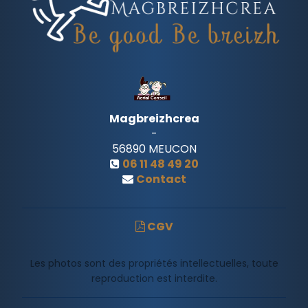
Magbreizhcrea
-
56890
MEUCON
06 11 48 49 20
Contact
CGV
Les photos sont des propriétés intellectuelles, toute
reproduction est interdite.