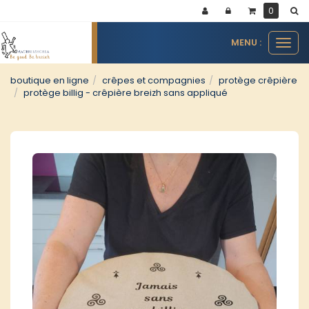
Panneau de gestion des cookies
0
MENU :
Ouvr
le
men
boutique en ligne
crêpes et compagnies
protège crêpière
protège billig - crêpière breizh sans appliqué