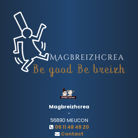
Magbreizhcrea
-
56890
MEUCON
06 11 48 49 20
Contact