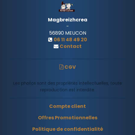
Magbreizhcrea
-
56890
MEUCON
06 11 48 49 20
Contact
CGV
Les photos sont des propriétés intellectuelles, toute
reproduction est interdite.
Compte client
Offres Promotionnelles
Politique de confidentialité