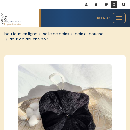
Panneau de gestion des cookies
0
MENU :
Ouvr
le
men
boutique en ligne
salle de bains
bain et douche
fleur de douche noir