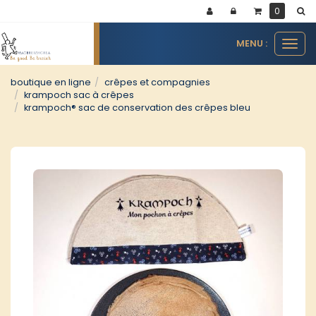
Panneau de gestion des cookies
0
MENU :
Ouvr
le
men
boutique en ligne
crêpes et compagnies
krampoch sac à crêpes
krampoch® sac de conservation des crêpes bleu