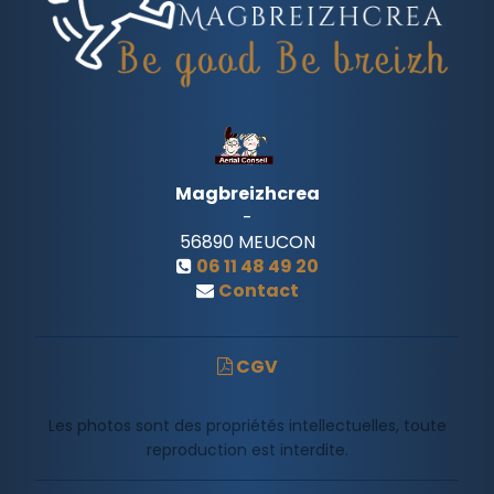
Magbreizhcrea
-
56890
MEUCON
06 11 48 49 20
Contact
CGV
Les photos sont des propriétés intellectuelles, toute
reproduction est interdite.