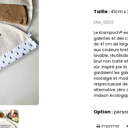
Taille :
41cm x
KRA_0003
Le Krampoch® est
galettes et des 
de 41 cm de larg
aux couleurs bre
lavable, réutilisa
brut non traité e
sûr. Inspiré par 
gardaient les gal
nostalgie et mod
respectueuse de
alternative zéro
maison écologiq
Option :
person
Imprimer