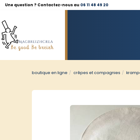
Panneau de gestion des cookies
Une question ? Contactez-nous au
06 11 48 49 20
boutique en ligne
crêpes et compagnies
kramp