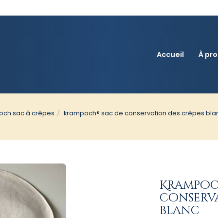
Accueil
À pr
och sac à crêpes
krampoch® sac de conservation des crêpes bla
Krampoch
conserva
blanc