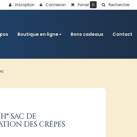
Inscription
Connexion
Panier
0
Rechercher
opos
Boutique en ligne
Bons cadeaux
Contact
nc
® sac de
tion des crêpes