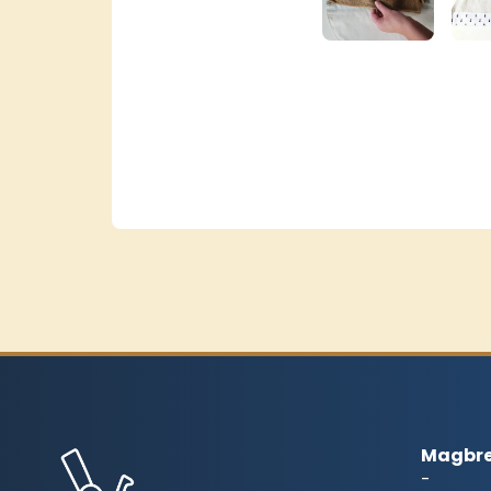
Magbre
-